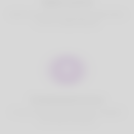
Migliore partita
Based on your location, we find best and suitable matches
for you.It is a Nigeria Dating site
Completamente sicuro
Il tuo account è sicuro su Korner Spot. Non condividiamo
mai i tuoi dati con terze parti.