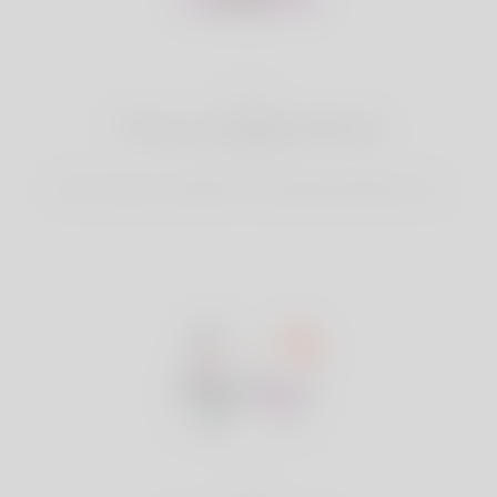
2
Trova corrispondenze
Cerca & amp; Connettiti con le partite perfette per te.