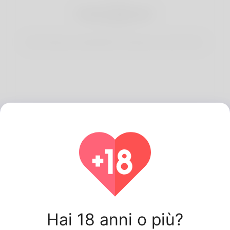
3
Inizia Incontri
Start having conversations and date your best match.
Ultimi Korner Spot
utenti.
Hai 18 anni o più?